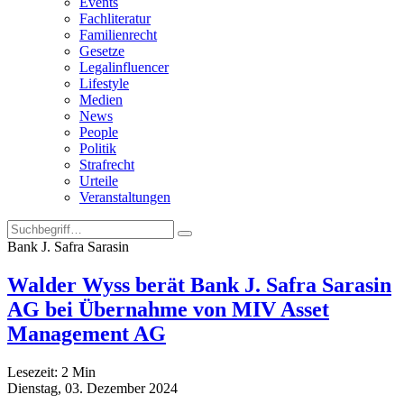
Events
Fachliteratur
Familienrecht
Gesetze
Legalinfluencer
Lifestyle
Medien
News
People
Politik
Strafrecht
Urteile
Veranstaltungen
Bank J. Safra Sarasin
Walder Wyss berät Bank J. Safra Sarasin
AG bei Übernahme von MIV Asset
Management AG
Lesezeit:
2
Min
Dienstag, 03. Dezember 2024