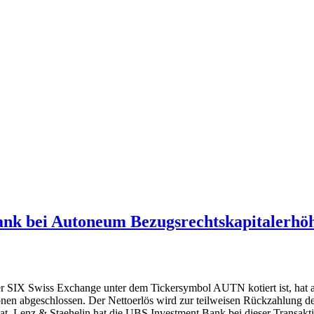
ank bei Autoneum Bezugsrechtskapitalerhö
er SIX Swiss Exchange unter dem Tickersymbol AUTN kotiert ist, hat 
nen abgeschlossen. Der Nettoerlös wird zur teilweisen Rückzahlung 
 Lenz & Staehelin hat die UBS Investment Bank bei dieser Transaktio