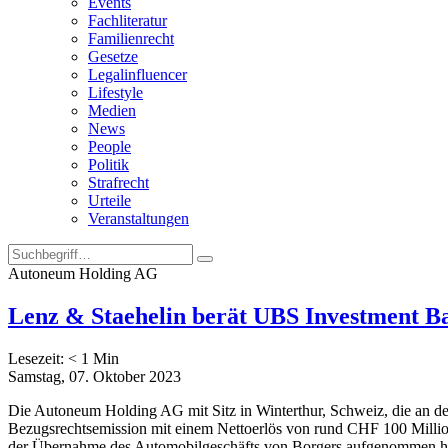
Events
Fachliteratur
Familienrecht
Gesetze
Legalinfluencer
Lifestyle
Medien
News
People
Politik
Strafrecht
Urteile
Veranstaltungen
Autoneum Holding AG
Lenz & Staehelin berät UBS Investment B
Lesezeit:
< 1
Min
Samstag, 07. Oktober 2023
Die Autoneum Holding AG mit Sitz in Winterthur, Schweiz, die an d
Bezugsrechtsemission mit einem Nettoerlös von rund CHF 100 Millio
der Übernahme des Automobilgeschäfts von Borgers aufgenommen hat.