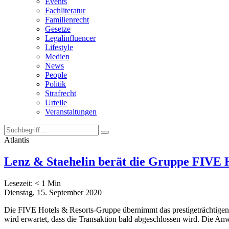
Events
Fachliteratur
Familienrecht
Gesetze
Legalinfluencer
Lifestyle
Medien
News
People
Politik
Strafrecht
Urteile
Veranstaltungen
Atlantis
Lenz & Staehelin berät die Gruppe FIVE H
Lesezeit:
< 1
Min
Dienstag, 15. September 2020
Die FIVE Hotels & Resorts-Gruppe übernimmt das prestigeträchtigen 
wird erwartet, dass die Transaktion bald abgeschlossen wird. Die An