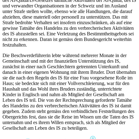
des Al-Qaïda/IS-Gesetzes sämtliche Aktivitäten der Al-Qaïda, des IS
und verwandter Organisationen in der Schweiz und im Ausland
unter Strafe stellen wollte, ebenso wie alle Handlungen, die darauf
abzielten, diese materiell oder personell zu unterstützen. Das mit
Strafe bedrohte Verhalten sei insofern einzuschränken, als auf eine
gewisse Tatnähe des Handelns zu den verbrecherischen Aktivitäten
des IS abzustellen sei. Eine Verletzung des Bestimmtheitsgebots sei
nicht zu erkennen. Daran ist gemäss dem Bundesgericht weiterhin
festzuhalten.
Die Beschwerdeführerin lebte während mehrerer Monate in der
Gemeinschaft und mit der finanziellen Unterstützung des IS,
zunächst in einer nach Geschlechtern getrennten Unterkunft und
danach in einer eigenen Wohnung mit ihrem Bruder. Dort übernahm
sie die nach den Regeln des IS für eine Frau vorgesehene Rolle im
Haus; sie bedeckte sich mit einer Vollverschleierung, war für den
Haushalt und das Wohl ihres Bruders zuständig, unterrichtete
Kinder in Englisch und nahm als Mitglied der Gesellschaft am
Leben des IS teil. Die von der Rechtsprechung geforderte Tatnähe
des Handelns zu den verbrecherischen Aktivitäten des IS ist damit
gegeben. Zudem steht gemäss den verbindlichen Feststellungen des
Obergerichts fest, dass sie die Reise im Wissen um die Taten des IS
unternahm und es ihrem Willen entsprach, sich als Mitglied der
Gesellschaft am Leben des IS zu beteiligen.