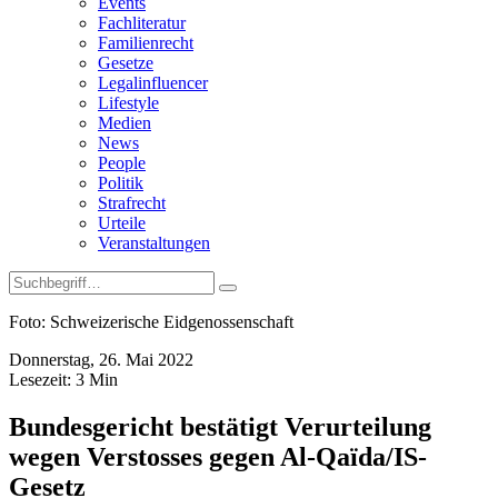
Events
Fachliteratur
Familienrecht
Gesetze
Legalinfluencer
Lifestyle
Medien
News
People
Politik
Strafrecht
Urteile
Veranstaltungen
Foto: Schweizerische Eidgenossenschaft
Donnerstag, 26. Mai 2022
Lesezeit:
3
Min
Bundesgericht bestätigt Verurteilung
wegen Verstosses gegen Al-Qaïda/IS-
Gesetz