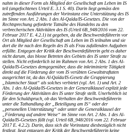
nahm in dieser Form als Mitglied der Gesellschaft am Leben im IS
teil (angefochtenes Urteil E. 3.1 S. 40). Darin liegt gemäss den
zutreffenden Ausführungen der Vorinstanz eine Unterstützung des IS
im Sinne von Art. 2 Abs. 1 des Al-Qaïda/IS-Gesetzes. Die von der
Rechtsprechung geforderte Tatnähe des Handelns zu den
verbrecherischen Aktivitäten des IS (Urteil 6B_948/2016 vom 22.
Februar 2017 E. 4.2.1) ist gegeben, da die Beschwerdeführerin vor
Ort als Mitglied der Gesellschaft am Leben im IS teilnahm und sie
dort die ihr nach den Regeln des IS als Frau zufallenden Aufgaben
erfüllte. Entgegen der Kritik der Beschwerdeführerin geht es daher
nicht darum, das blosse Betreten des Gebiets des IS unter Strafe zu
stellen. Nicht erforderlich ist im Rahmen von Art. 2 Abs. 1 des Al-
Qaïda/IS-Gesetzes demgegenüber, dass die inkriminierte Tätigkeit
direkt auf die Förderung der vom IS verübten Gewaltstraftaten
ausgerichtet ist, da das Al-Qaïda/IS-Gesetz die Gruppierung
„Islamischer Staat“ als solches verbietet (vgl. Art. 1) und Art. 2
Abs. 1 des Al-Qaïda/IS-Gesetzes in der Generalklausel explizit jede
Förderung der Aktivitäten des IS unter Strafe stellt. Unerheblich ist
für den Schuldspruch, ob das Verhalten der Beschwerdeführerin
unter die Tathandlung der „Beteiligung am IS“ oder der
„personellen Unterstützung“ oder unter die Generalklausel der
„Förderung auf andere Weise“ im Sinne von Art. 2 Abs. 1 des Al-
Qaïda/IS-Gesetzes fällt (vgl. Urteil 6B_948/2016 vom 22. Februar
2017 E. 4.2.2). Darin, dass sich die Vorinstanz diesbezüglich nicht
festlegt, liegt entgegen der Kritik der Beschwerdeführerin keine