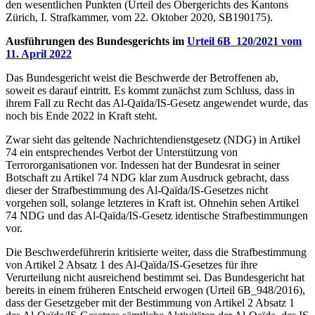
den wesentlichen Punkten (Urteil des Obergerichts des Kantons
Zürich, I. Strafkammer, vom 22. Oktober 2020, SB190175).
Ausführungen des Bundesgerichts im
Urteil 6B_120/2021 vom
11. April 2022
Das Bundesgericht weist die Beschwerde der Betroffenen ab,
soweit es darauf eintritt. Es kommt zunächst zum Schluss, dass in
ihrem Fall zu Recht das Al-Qaïda/IS-Gesetz angewendet wurde, das
noch bis Ende 2022 in Kraft steht.
Zwar sieht das geltende Nachrichtendienstgesetz (NDG) in Artikel
74 ein entsprechendes Verbot der Unterstützung von
Terrororganisationen vor. Indessen hat der Bundesrat in seiner
Botschaft zu Artikel 74 NDG klar zum Ausdruck gebracht, dass
dieser der Strafbestimmung des Al-Qaïda/IS-Gesetzes nicht
vorgehen soll, solange letzteres in Kraft ist. Ohnehin sehen Artikel
74 NDG und das Al-Qaïda/IS-Gesetz identische Strafbestimmungen
vor.
Die Beschwerdeführerin kritisierte weiter, dass die Strafbestimmung
von Artikel 2 Absatz 1 des Al-Qaïda/IS-Gesetzes für ihre
Verurteilung nicht ausreichend bestimmt sei. Das Bundesgericht hat
bereits in einem früheren Entscheid erwogen (Urteil 6B_948/2016),
dass der Gesetzgeber mit der Bestimmung von Artikel 2 Absatz 1